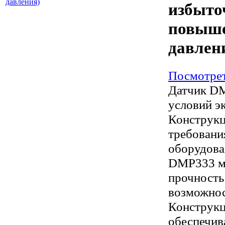
избыто
повыше
давлен
Посмотрет
Датчик DM
условий э
Конструкц
требовани
оборудова
DMP333 мо
прочность
возможнос
Конструкц
обеспечив