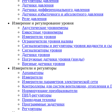
Регуляторы давления
Датчики давления
Датчики дифференциального давления
Датчики избыточного и абсолютного давления
Реле давления
Измерение и регулирование уровня
Акустические уровнемеры
Емкостные уровнемеры
Измерители уровня
Ограничители уровня налива
Сигнализаторы и регуляторы уровня жидкости и сы
Сигнализаторы уровня
Датчики уровня
Погружные датчики уровня (зонды)
Врезные датчики уровня
Измерители и регуляторы
Архиваторы
Измерители
Измерители параметров электрической сети
Контроллеры для систем вентиляции, отопления и
Нормирующие преобразователи
ПИД-регуляторы
Приводная техника
Программные задатчики
Регуляторы