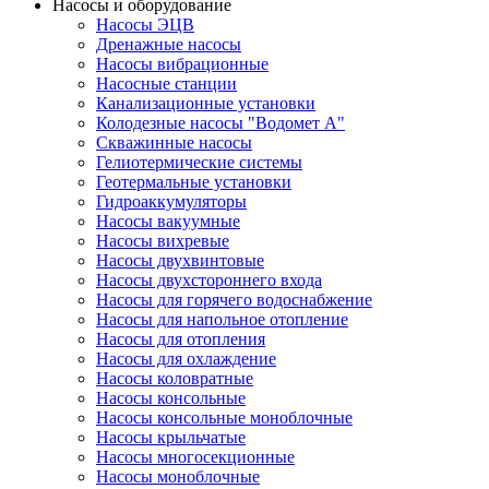
Насосы и оборудование
Насосы ЭЦВ
Дренажные насосы
Насосы вибрационные
Насосные станции
Канализационные установки
Колодезные насосы "Водомет А"
Скважинные насосы
Гелиотермические системы
Геотермальные установки
Гидроаккумуляторы
Насосы вакуумные
Насосы вихревые
Насосы двухвинтовые
Насосы двухстороннего входа
Насосы для горячего водоснабжение
Насосы для напольное отопление
Насосы для отопления
Насосы для охлаждение
Насосы коловратные
Насосы консольные
Насосы консольные моноблочные
Насосы крыльчатые
Насосы многосекционные
Насосы моноблочные