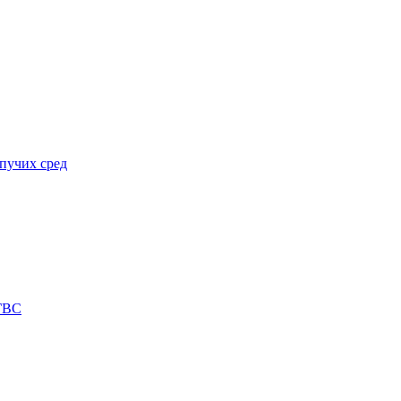
пучих сред
 ГВС