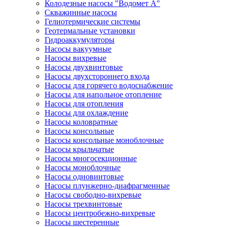
Колодезные насосы "Водомет А"
Скважинные насосы
Гелиотермические системы
Геотермальные установки
Гидроаккумуляторы
Насосы вакуумные
Насосы вихревые
Насосы двухвинтовые
Насосы двухстороннего входа
Насосы для горячего водоснабжение
Насосы для напольное отопление
Насосы для отопления
Насосы для охлаждение
Насосы коловратные
Насосы консольные
Насосы консольные моноблочные
Насосы крыльчатые
Насосы многосекционные
Насосы моноблочные
Насосы одновинтовые
Насосы плунжерно-диафрагменные
Насосы свободно-вихревые
Насосы трехвинтовые
Насосы центробежно-вихревые
Насосы шестеренные