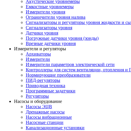
Акустические уровнемеры
Емкостные уровнемеры
Измерители уровня
Ограничители уровня налива
Сигнализаторы и регуляторы уровня жидкости и сы
Сигнализаторы уровня
Датчики уровня
Погружные датчики уровня (зонды)
Врезные датчики уровня
Измерители и регуляторы
Архиваторы
Измерители
Измерители параметров электрической сети
Контроллеры для систем вентиляции, отопления и
Нормирующие преобразователи
ПИД-регуляторы
Приводная техника
Программные задатчики
Регуляторы
Насосы и оборудование
Насосы ЭЦВ
Дренажные насосы
Насосы вибрационные
Насосные станции
Канализационные установки