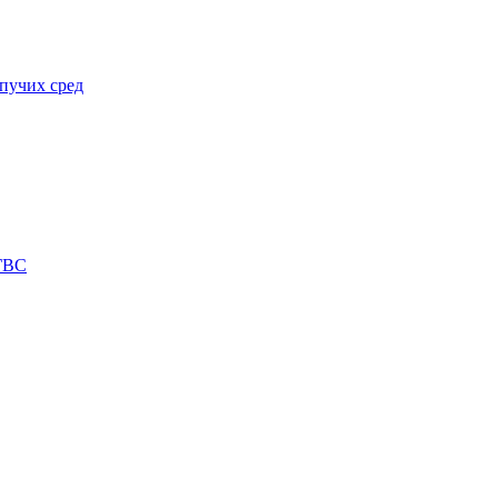
пучих сред
 ГВС