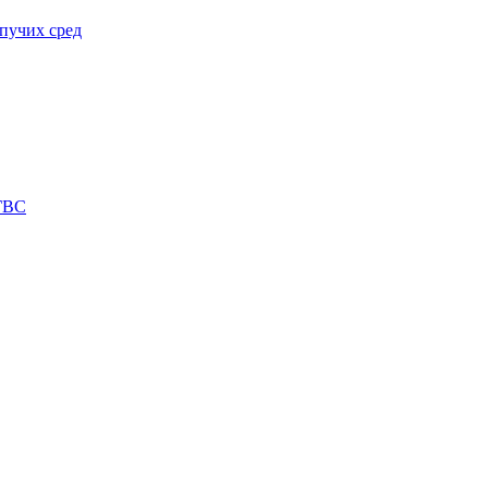
пучих сред
 ГВС