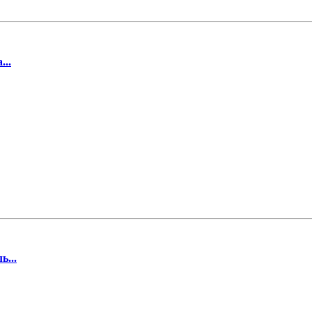
...
...