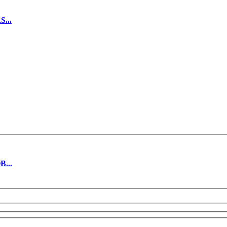
...
...