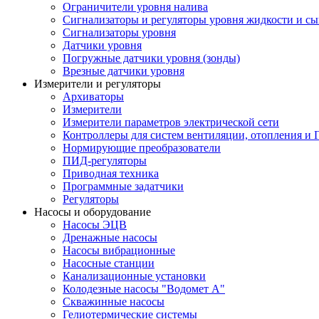
Ограничители уровня налива
Сигнализаторы и регуляторы уровня жидкости и сы
Сигнализаторы уровня
Датчики уровня
Погружные датчики уровня (зонды)
Врезные датчики уровня
Измерители и регуляторы
Архиваторы
Измерители
Измерители параметров электрической сети
Контроллеры для систем вентиляции, отопления и
Нормирующие преобразователи
ПИД-регуляторы
Приводная техника
Программные задатчики
Регуляторы
Насосы и оборудование
Насосы ЭЦВ
Дренажные насосы
Насосы вибрационные
Насосные станции
Канализационные установки
Колодезные насосы "Водомет А"
Скважинные насосы
Гелиотермические системы