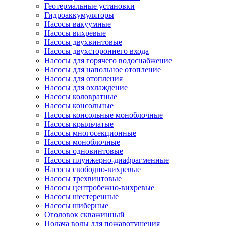
Геотермальные установки
Гидроаккумуляторы
Насосы вакуумные
Насосы вихревые
Насосы двухвинтовые
Насосы двухстороннего входа
Насосы для горячего водоснабжение
Насосы для напольное отопление
Насосы для отопления
Насосы для охлаждение
Насосы коловратные
Насосы консольные
Насосы консольные моноблочные
Насосы крыльчатые
Насосы многосекционные
Насосы моноблочные
Насосы одновинтовые
Насосы плунжерно-диафрагменные
Насосы свободно-вихревые
Насосы трехвинтовые
Насосы центробежно-вихревые
Насосы шестеренные
Насосы шиберные
Оголовок скважинный
Подача воды для пожаротушения