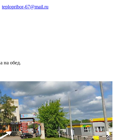
teplopribor-67@mail.ru
а на обед.