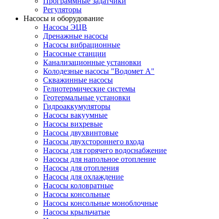
Программные задатчики
Регуляторы
Насосы и оборудование
Насосы ЭЦВ
Дренажные насосы
Насосы вибрационные
Насосные станции
Канализационные установки
Колодезные насосы "Водомет А"
Скважинные насосы
Гелиотермические системы
Геотермальные установки
Гидроаккумуляторы
Насосы вакуумные
Насосы вихревые
Насосы двухвинтовые
Насосы двухстороннего входа
Насосы для горячего водоснабжение
Насосы для напольное отопление
Насосы для отопления
Насосы для охлаждение
Насосы коловратные
Насосы консольные
Насосы консольные моноблочные
Насосы крыльчатые