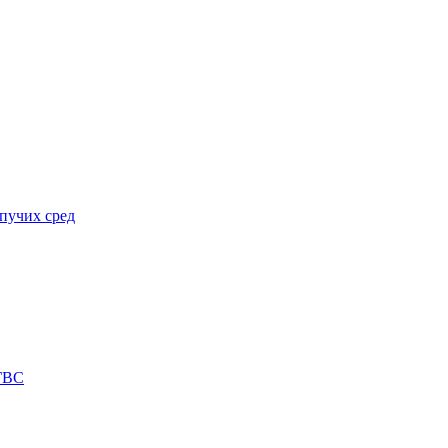
пучих сред
 ГВС