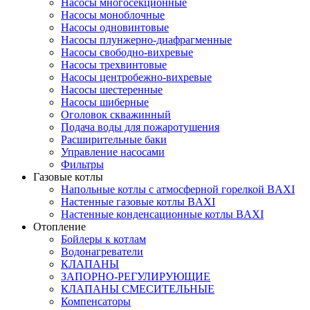
Насосы многосекционные
Насосы моноблочные
Насосы одновинтовые
Насосы плунжерно-диафрагменные
Насосы свободно-вихревые
Насосы трехвинтовые
Насосы центробежно-вихревые
Насосы шестеренные
Насосы шиберные
Оголовок скважинный
Подача воды для пожаротушения
Расширительные баки
Управление насосами
Фильтры
Газовые котлы
Напольные котлы с атмосферной горелкой BAXI
Настенные газовые котлы BAXI
Настенные конденсационные котлы BAXI
Отопление
Бойлеры к котлам
Водонагреватели
КЛАПАНЫ
ЗАПОРНО-РЕГУЛИРУЮЩИЕ
КЛАПАНЫ СМЕСИТЕЛЬНЫЕ
Компенсаторы