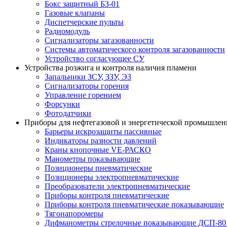
Бокс защитный БЗ-01
Газовые клапаны
Диспетчерские пульты
Радиомодуль
Сигнализаторы загазованности
Системы автоматического контроля загазованности
Устройство согласующее СУ
Устройства розжига и контроля наличия пламени
Запальники ЗСУ, ЗЗУ, ЭЗ
Сигнализаторы горения
Управление горением
Форсунки
Фотодатчики
Приборы для нефтегазовой и энергетической промышлен
Барьеры искрозащиты пассивные
Индикаторы разности давлений
Краны кнопочные VE-РАСКО
Манометры показывающие
Позиционеры пневматические
Позиционеры электропневматические
Преобразователи электропневматические
Приборы контроля пневматические
Приборы контроля пневматические показывающие
Тягонапоромеры
Дифманометры стрелочные показывающие ДСП-8