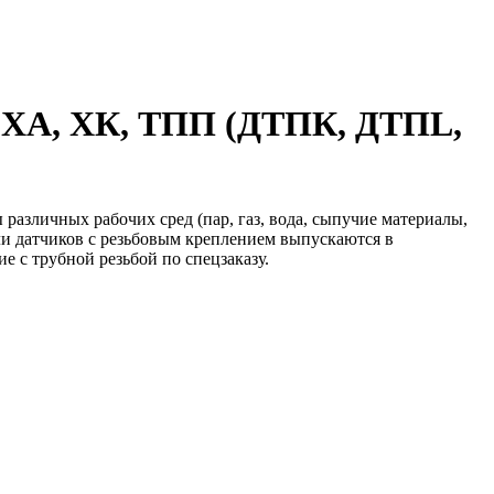
е ХА, ХК, ТПП (ДТПК, ДТПL,
азличных рабочих сред (пар, газ, вода, сыпучие материалы,
ели датчиков с резьбовым креплением выпускаются в
е с трубной резьбой по спецзаказу.