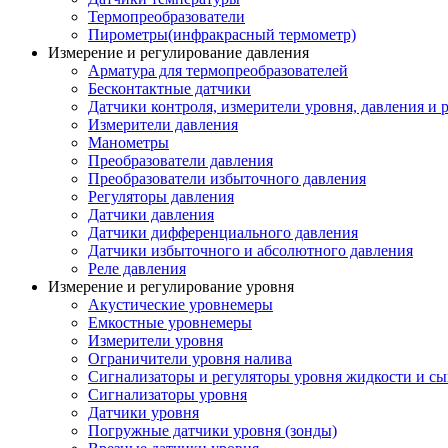
Термопреобразователи
Пирометры(инфракрасный термометр)
Измерение и регулирование давления
Арматура для термопреобразователей
Бесконтактные датчики
Датчики контроля, измерители уровня, давления и 
Измерители давления
Манометры
Преобразователи давления
Преобразователи избыточного давления
Регуляторы давления
Датчики давления
Датчики дифференциального давления
Датчики избыточного и абсолютного давления
Реле давления
Измерение и регулирование уровня
Акустические уровнемеры
Емкостные уровнемеры
Измерители уровня
Ограничители уровня налива
Сигнализаторы и регуляторы уровня жидкости и сы
Сигнализаторы уровня
Датчики уровня
Погружные датчики уровня (зонды)