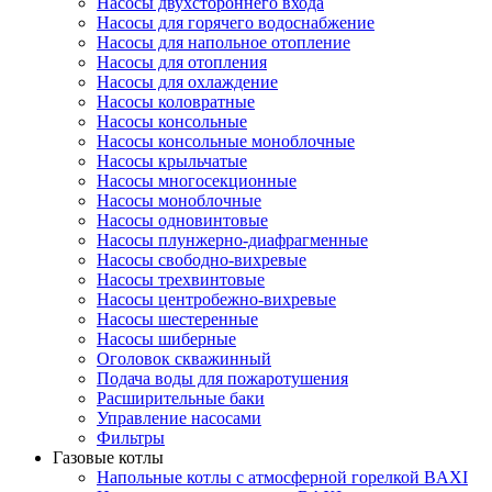
Насосы двухстороннего входа
Насосы для горячего водоснабжение
Насосы для напольное отопление
Насосы для отопления
Насосы для охлаждение
Насосы коловратные
Насосы консольные
Насосы консольные моноблочные
Насосы крыльчатые
Насосы многосекционные
Насосы моноблочные
Насосы одновинтовые
Насосы плунжерно-диафрагменные
Насосы свободно-вихревые
Насосы трехвинтовые
Насосы центробежно-вихревые
Насосы шестеренные
Насосы шиберные
Оголовок скважинный
Подача воды для пожаротушения
Расширительные баки
Управление насосами
Фильтры
Газовые котлы
Напольные котлы с атмосферной горелкой BAXI