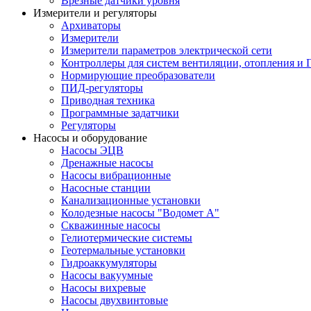
Врезные датчики уровня
Измерители и регуляторы
Архиваторы
Измерители
Измерители параметров электрической сети
Контроллеры для систем вентиляции, отопления и
Нормирующие преобразователи
ПИД-регуляторы
Приводная техника
Программные задатчики
Регуляторы
Насосы и оборудование
Насосы ЭЦВ
Дренажные насосы
Насосы вибрационные
Насосные станции
Канализационные установки
Колодезные насосы "Водомет А"
Скважинные насосы
Гелиотермические системы
Геотермальные установки
Гидроаккумуляторы
Насосы вакуумные
Насосы вихревые
Насосы двухвинтовые