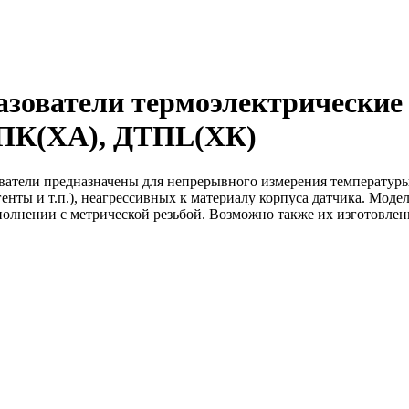
азователи термоэлектрически
ПК(ХА), ДТПL(ХК)
атели предназначены для непрерывного измерения температуры р
енты и т.п.), неагрессивных к материалу корпуса датчика. Мод
олнении с метрической резьбой. Возможно также их изготовлени