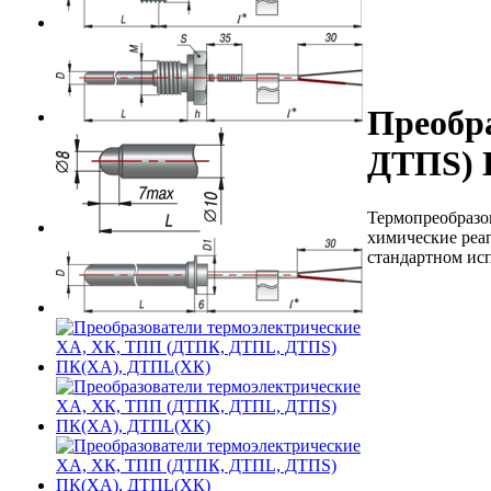
Преобр
ДТПS) 
Термопреобразов
химические реаг
стандартном исп