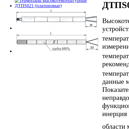
ДТПS0
Высокот
устройст
температ
измерени
температ
рекоменд
температ
данные м
Показате
неправдо
функцион
инерция 
области 