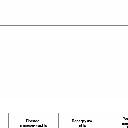
Ра
Предел
Перегрузка
да
измерений
кПа
кПа