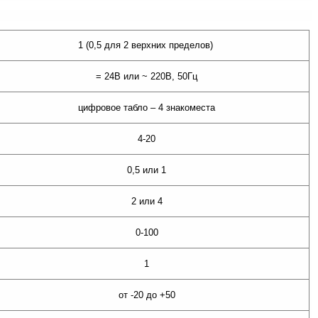
1 (0,5 для 2 верхних пределов)
= 24В или ~ 220В, 50Гц
цифровое табло – 4 знакоместа
4-20
0,5 или 1
2 или 4
0-100
1
от -20 до +50