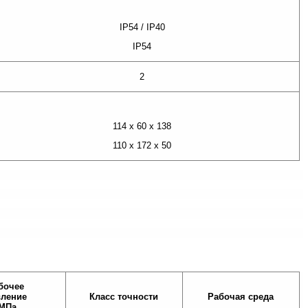
IP54 / IP40
IP54
2
114 х 60 х 138
110 х 172 х 50
бочее
вление
Класс точности
Рабочая среда
МПа