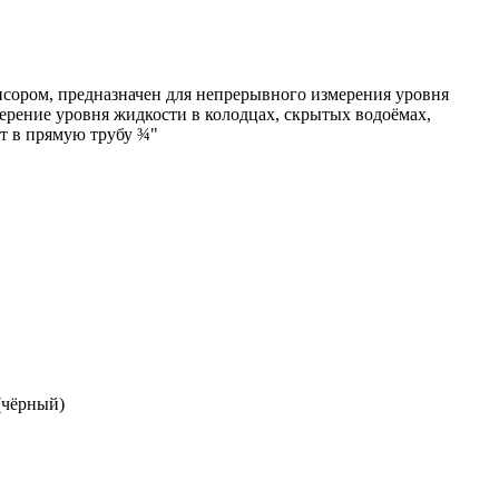
нсором, предназначен для непрерывного измерения уровня
ерение уровня жидкости в колодцах, скрытых водоёмах,
т в прямую трубу ¾"
(чёрный)