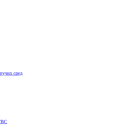
пучих сред
 ГВС