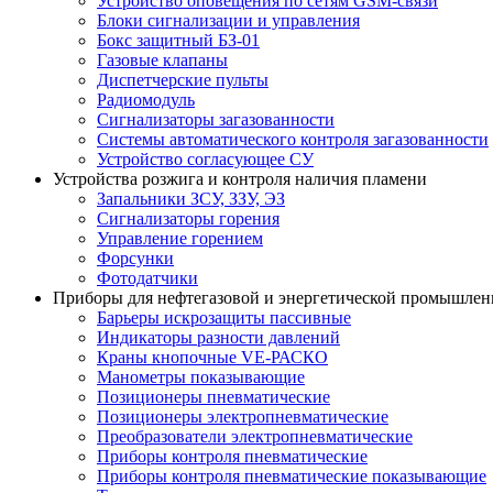
Устройство оповещения по сетям GSM-связи
Блоки сигнализации и управления
Бокс защитный БЗ-01
Газовые клапаны
Диспетчерские пульты
Радиомодуль
Сигнализаторы загазованности
Системы автоматического контроля загазованности
Устройство согласующее СУ
Устройства розжига и контроля наличия пламени
Запальники ЗСУ, ЗЗУ, ЭЗ
Сигнализаторы горения
Управление горением
Форсунки
Фотодатчики
Приборы для нефтегазовой и энергетической промышлен
Барьеры искрозащиты пассивные
Индикаторы разности давлений
Краны кнопочные VE-РАСКО
Манометры показывающие
Позиционеры пневматические
Позиционеры электропневматические
Преобразователи электропневматические
Приборы контроля пневматические
Приборы контроля пневматические показывающие