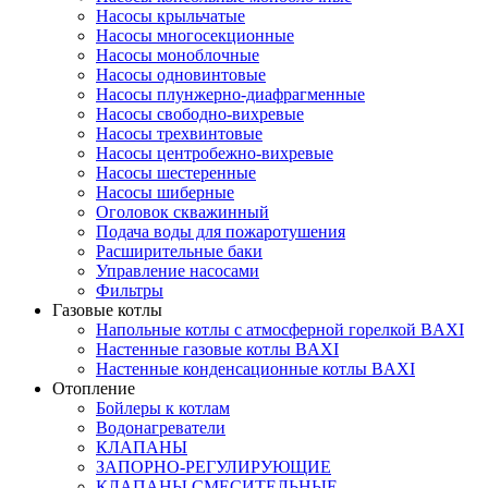
Насосы крыльчатые
Насосы многосекционные
Насосы моноблочные
Насосы одновинтовые
Насосы плунжерно-диафрагменные
Насосы свободно-вихревые
Насосы трехвинтовые
Насосы центробежно-вихревые
Насосы шестеренные
Насосы шиберные
Оголовок скважинный
Подача воды для пожаротушения
Расширительные баки
Управление насосами
Фильтры
Газовые котлы
Напольные котлы с атмосферной горелкой BAXI
Настенные газовые котлы BAXI
Настенные конденсационные котлы BAXI
Отопление
Бойлеры к котлам
Водонагреватели
КЛАПАНЫ
ЗАПОРНО-РЕГУЛИРУЮЩИЕ
КЛАПАНЫ СМЕСИТЕЛЬНЫЕ