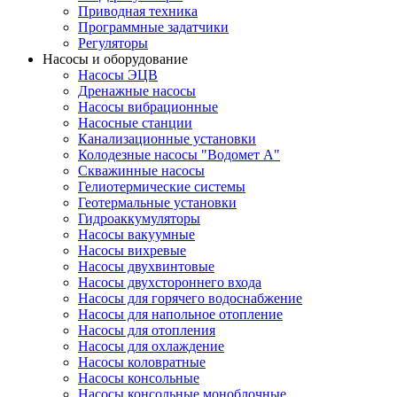
Приводная техника
Программные задатчики
Регуляторы
Насосы и оборудование
Насосы ЭЦВ
Дренажные насосы
Насосы вибрационные
Насосные станции
Канализационные установки
Колодезные насосы "Водомет А"
Скважинные насосы
Гелиотермические системы
Геотермальные установки
Гидроаккумуляторы
Насосы вакуумные
Насосы вихревые
Насосы двухвинтовые
Насосы двухстороннего входа
Насосы для горячего водоснабжение
Насосы для напольное отопление
Насосы для отопления
Насосы для охлаждение
Насосы коловратные
Насосы консольные
Насосы консольные моноблочные